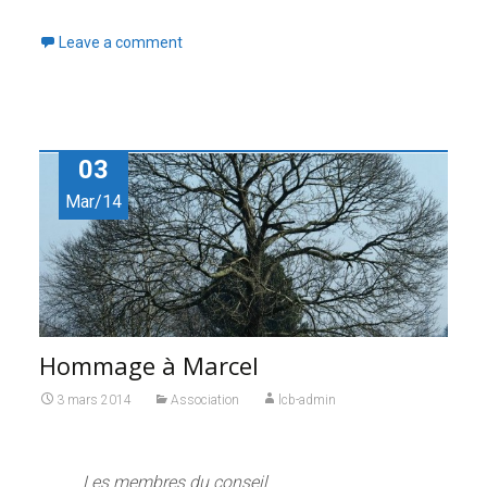
Leave a comment
03
Mar/14
Hommage à Marcel
3 mars 2014
Association
lcb-admin
Les membres du conseil