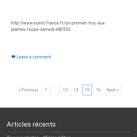
http://www.ouest-france.fr/un-premier-troc-aux-
plantes-reussi-samedi-680332
Leave a comment
Posts
« Previous
1
…
13
14
15
16
Next »
navigation
Articles récents