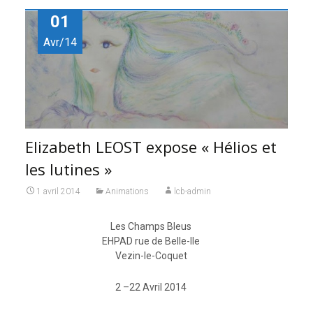
01
Avr/14
Elizabeth LEOST expose « Hélios et
les lutines »
1 avril 2014
Animations
lcb-admin
Les Champs Bleus
EHPAD rue de Belle-Ile
Vezin-le-Coquet
2 –22 Avril 2014